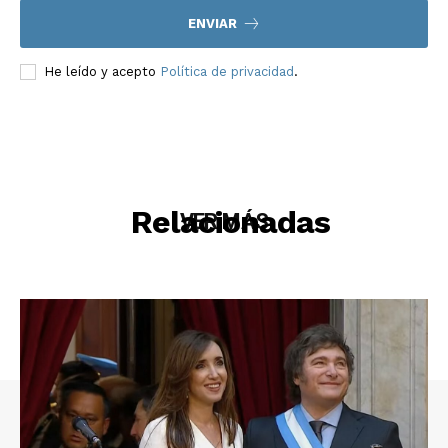
ENVIAR
He leído y acepto
Política de privacidad
.
Relacionadas
VER MÁS