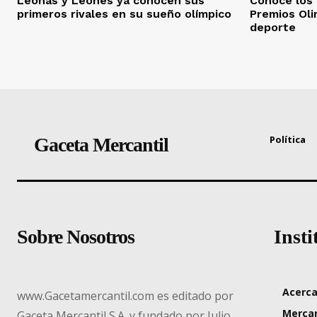
Leonas y Leones ya conocen sus
Conocé los 
primeros rivales en su sueño olímpico
Premios Oli
deporte
Política
Gaceta Mercantil
Sobre Nosotros
Insti
Acerca
www.Gacetamercantil.com es editado por
Mercan
Gaceta Mercantil S.A. y fundado por Julio