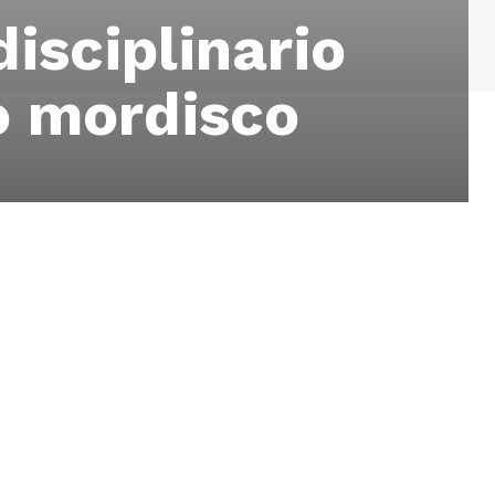
isciplinario
o mordisco