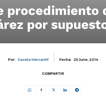
e procedimiento d
árez por supuest
Por:
Gaceta Mercantil
Fecha:
25 June, 2014
COMPARTIR