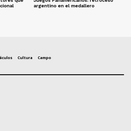
ctores que
Juegos Panamericanos: retroceso
cional
argentino en el medallero
áculos
Cultura
Campo