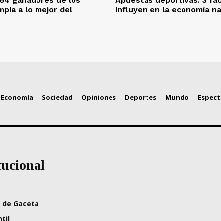
64 ganadores de los
Apuestas deportivas: 3 fa
mpia a lo mejor del
influyen en la economía na
Economía
Sociedad
Opiniones
Deportes
Mundo
Espect
tucional
 de Gaceta
til